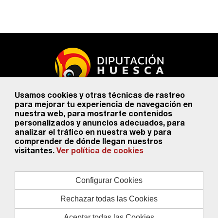
Usamos cookies y otras técnicas de rastreo
Diputación Provincial de Huesca
para mejorar tu experiencia de navegación en
Calle Porches de Galicia, 4 - 22002, Huesca
974294100
nuestra web, para mostrarte contenidos
personalizados y anuncios adecuados, para
Aviso legal
analizar el tráfico en nuestra web y para
Protección
comprender de dónde llegan nuestros
de datos
visitantes.
Ver política de cookies
Accesibilidad
Mapa web
Configurar Cookies
Contacto
Rechazar todas las Cookies
Aceptar todas las Cookies